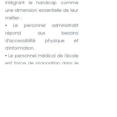
intégrant le handicap comme
une dimension essentielle de leur
métier :
• Le personnel administratif
répond aux besoins
d’accessibilité physique et
d’information.
• Le personnel médical de l'école
est force de proposition dans le
choix des mesures adaptées.
• Les intervenants adaptent les
méthodes pédagogiques pour
garantir des apprentissages
adaptés.
En externe