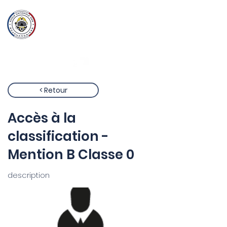
Ecole Nationale
des
Scaphandriers
< Retour
Accès à la
classification -
Mention B Classe 0
description