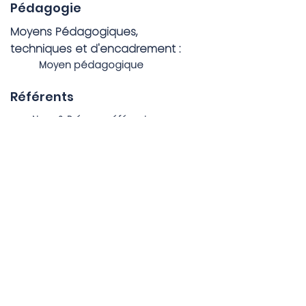
Pédagogie
Moyens Pédagogiques,
techniques et d'encadrement :
Moyen pédagogique
Référents
Nom & Prénom référent
Qualiopi
Taux de satisfaction des app
renants :
Valeu
r
Taux de satisfaction des ent
reprises :
Valeu
r
Taux de satisfaction des fo
rmateurs :
Valeu
r
Taux de
r
éussite (depuis un an)
:
Valeu
r
Taux de
r
éussite (depuis c
r
éation)
:
Valeu
r
Calendrier des formations
Date