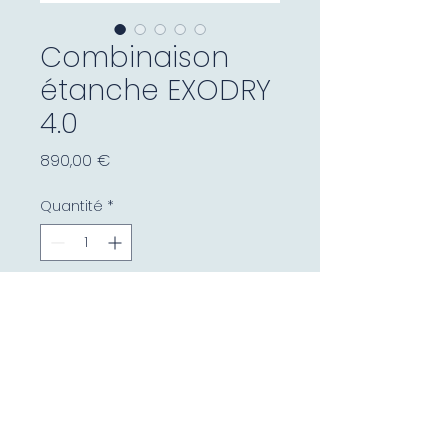
Combinaison
étanche EXODRY
4.0
Prix
890,00 €
Quantité
*
Ajouter au panier
La combinaison EXODRY 4.0
est un modèle très haut de
gamme au design unique :
elle combine du néoprène