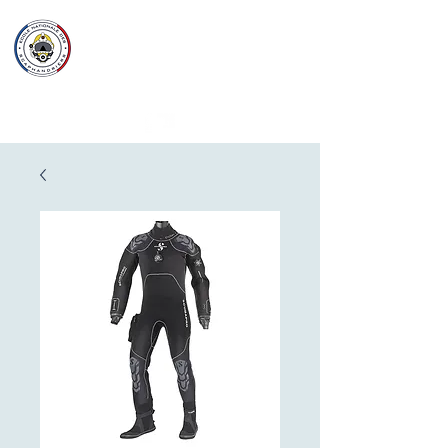
Ecole Nationale
des
Scaphandriers