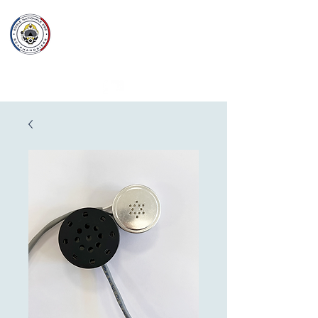
Ecole Nationale
des
Scaphandriers