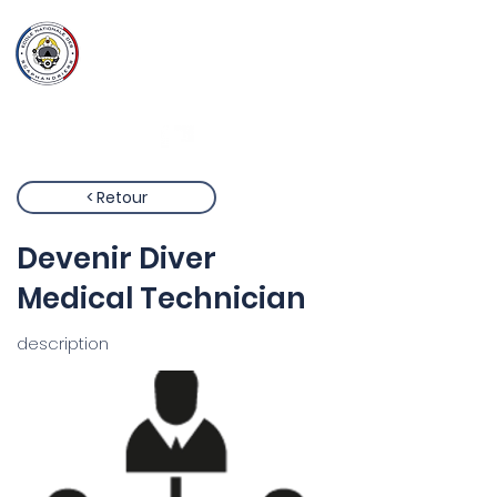
Ecole Nationale
des
Scaphandriers
< Retour
Devenir Diver
Medical Technician
description