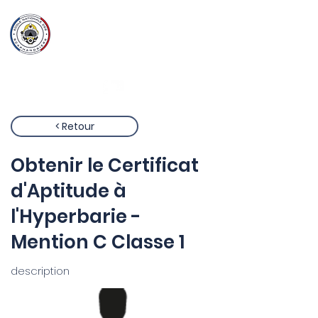
Ecole Nationale
des
Scaphandriers
< Retour
Obtenir le Certificat
d'Aptitude à
l'Hyperbarie -
Mention C Classe 1
description