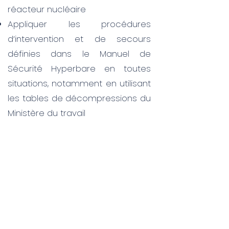
réacteur nucléaire
Appliquer les procédures
d’intervention et de secours
définies dans le Manuel de
Sécurité Hyperbare en toutes
situations, notamment en utilisant
les tables de décompressions du
Ministère du travail
Utiliser et entretenir les
équipements de travail en
prenant en compte l’hygiène et la
sécurité
Composer une équipe de travail
sur un chantier, en particulier le
rôle des opérateurs, du surveillant,