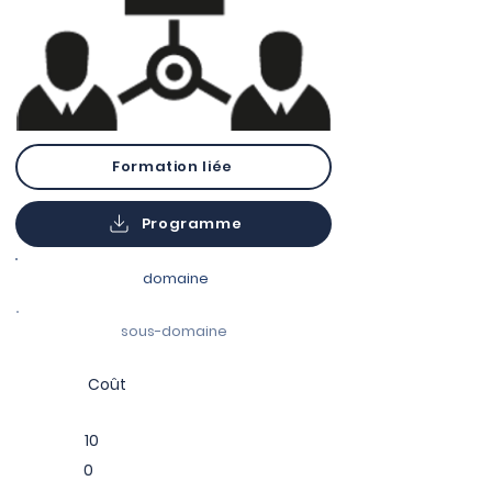
Formation liée
Programme
domaine
sous-domaine
Coût
10
0