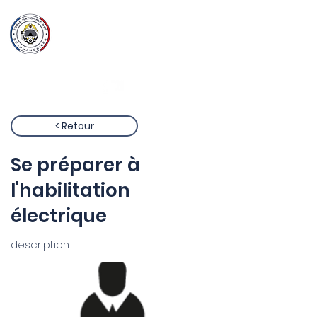
Ecole Nationale
des
Scaphandriers
< Retour
Se préparer à
l'habilitation
électrique
description