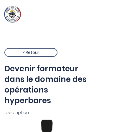
Ecole Nationale
des
Scaphandriers
< Retour
Devenir formateur
dans le domaine des
opérations
hyperbares
description