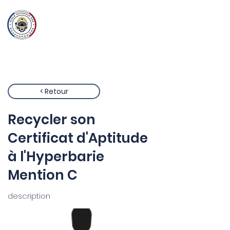
Ecole Nationale
des
Scaphandriers
< Retour
Recycler son
Certificat d'Aptitude
à l'Hyperbarie
Mention C
description