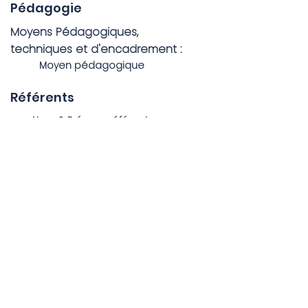
Pédagogie
Moyens Pédagogiques,
techniques et d'encadrement :
Moyen pédagogique
Référents
Nom & Prénom référent
Qualiopi
Taux de satisfaction des app
renants :
Valeu
r
Taux de satisfaction des ent
reprises :
Valeu
r
Taux de satisfaction des fo
rmateurs :
Valeu
r
Taux de
r
éussite (depuis un an)
:
Valeu
r
Taux de
r
éussite (depuis c
r
éation)
:
Valeu
r
Calendrier des formations
Date